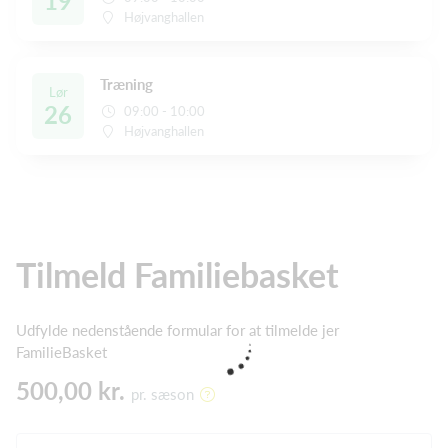
19
Højvanghallen
Træning
Lør
26
09:00 - 10:00
Højvanghallen
Tilmeld Familiebasket
Udfylde nedenstående formular for at tilmelde jer
FamilieBasket
500,00 kr.
pr. sæson